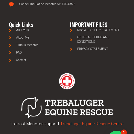
Consell Insular de Menorca Nr: TA049ME
Quick Links
IMPORTANT FILES
All Trails
RISK & LIABILITY STATEMENT
GENERAL TERMS AND
About Me
CONDITIONS
This is Menorca
PRIVACY STATEMENT
FAQ
Contact
Trails of Menorca support
Trebaluger Equine Rescue Centre.
1