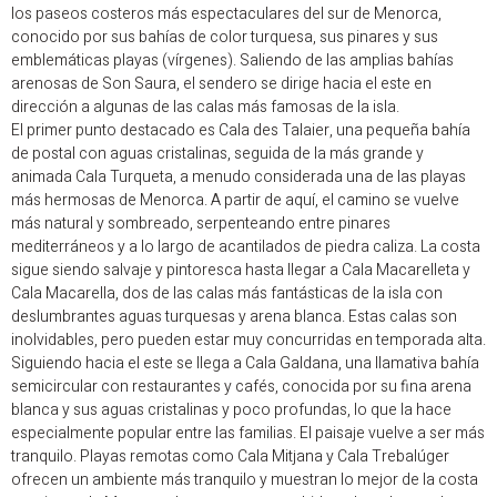
los paseos costeros más espectaculares del sur de Menorca,
conocido por sus bahías de color turquesa, sus pinares y sus
emblemáticas playas (vírgenes). Saliendo de las amplias bahías
arenosas de Son Saura, el sendero se dirige hacia el este en
dirección a algunas de las calas más famosas de la isla.
El primer punto destacado es Cala des Talaier, una pequeña bahía
de postal con aguas cristalinas, seguida de la más grande y
animada Cala Turqueta, a menudo considerada una de las playas
más hermosas de Menorca. A partir de aquí, el camino se vuelve
más natural y sombreado, serpenteando entre pinares
mediterráneos y a lo largo de acantilados de piedra caliza. La costa
sigue siendo salvaje y pintoresca hasta llegar a Cala Macarelleta y
Cala Macarella, dos de las calas más fantásticas de la isla con
deslumbrantes aguas turquesas y arena blanca. Estas calas son
inolvidables, pero pueden estar muy concurridas en temporada alta.
Siguiendo hacia el este se llega a Cala Galdana, una llamativa bahía
semicircular con restaurantes y cafés, conocida por su fina arena
blanca y sus aguas cristalinas y poco profundas, lo que la hace
especialmente popular entre las familias. El paisaje vuelve a ser más
tranquilo. Playas remotas como Cala Mitjana y Cala Trebalúger
ofrecen un ambiente más tranquilo y muestran lo mejor de la costa