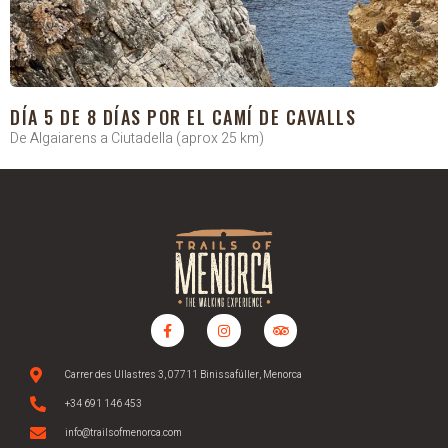
DÍA 5 DE 8 DÍAS POR EL CAMÍ DE CAVALLS
De Algaiarens a Ciutadella (aprox 25 km)
Carrer des Ullastres 3, 07711 Binissafúller, Menorca
+34 691 146 453
info@trailsofmenorca.com