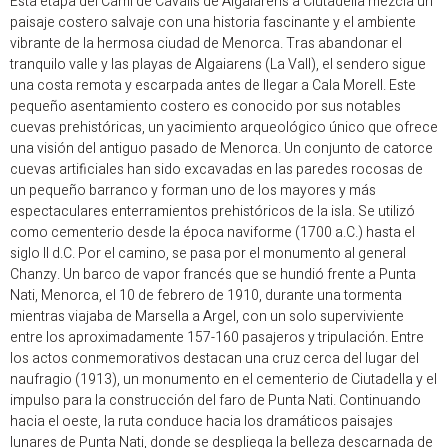
Esta etapa del Camí de Cavalls de Algaiarens a Ciutadella mezcla un
paisaje costero salvaje con una historia fascinante y el ambiente
vibrante de la hermosa ciudad de Menorca. Tras abandonar el
tranquilo valle y las playas de Algaiarens (La Vall), el sendero sigue
una costa remota y escarpada antes de llegar a Cala Morell. Este
pequeño asentamiento costero es conocido por sus notables
cuevas prehistóricas, un yacimiento arqueológico único que ofrece
una visión del antiguo pasado de Menorca. Un conjunto de catorce
cuevas artificiales han sido excavadas en las paredes rocosas de
un pequeño barranco y forman uno de los mayores y más
espectaculares enterramientos prehistóricos de la isla. Se utilizó
como cementerio desde la época naviforme (1700 a.C.) hasta el
siglo II d.C. Por el camino, se pasa por el monumento al general
Chanzy. Un barco de vapor francés que se hundió frente a Punta
Nati, Menorca, el 10 de febrero de 1910, durante una tormenta
mientras viajaba de Marsella a Argel, con un solo superviviente
entre los aproximadamente 157-160 pasajeros y tripulación. Entre
los actos conmemorativos destacan una cruz cerca del lugar del
naufragio (1913), un monumento en el cementerio de Ciutadella y el
impulso para la construcción del faro de Punta Nati. Continuando
hacia el oeste, la ruta conduce hacia los dramáticos paisajes
lunares de Punta Nati, donde se despliega la belleza descarnada de