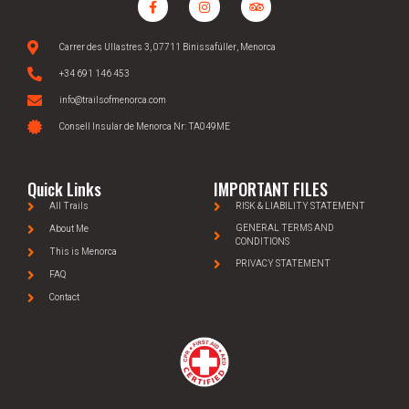
Carrer des Ullastres 3, 07711 Binissafúller, Menorca
+34 691 146 453
info@trailsofmenorca.com
Consell Insular de Menorca Nr: TA049ME
Quick Links
IMPORTANT FILES
All Trails
RISK & LIABILITY STATEMENT
GENERAL TERMS AND
About Me
CONDITIONS
This is Menorca
PRIVACY STATEMENT
FAQ
Contact