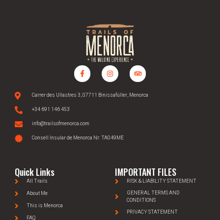
Carrer des Ullastres 3, 07711 Binissafúller, Menorca
+34 691 146 453
info@trailsofmenorca.com
Consell Insular de Menorca Nr: TA049ME
Quick Links
IMPORTANT FILES
All Trails
RISK & LIABILITY STATEMENT
GENERAL TERMS AND
About Me
CONDITIONS
This is Menorca
PRIVACY STATEMENT
FAQ