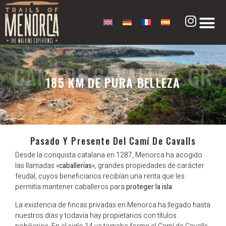
CAMÍ DE CAVALLS - GR
185 KM DE PURA BELLEZA
223
Pasado Y Presente Del Camí De Cavalls
Desde la conquista catalana en 1287, Menorca ha acogido
las llamadas «
caballerías
«, grandes propiedades de carácter
feudal, cuyos beneficiarios recibían una renta que les
permitía mantener caballeros para
proteger la isla
.
La existencia de fincas privadas en Menorca ha llegado hasta
nuestros días y todavía hay propietarios con títulos