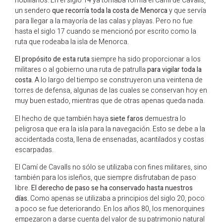
nobiliarios. En el siglo 14 ya tomaba forma el
Camí
de Cavalls,
un sendero
que recorría toda la costa de Menorca
y que servía
para llegar a la mayoría de las calas y playas. Pero no fue
hasta el siglo 17 cuando se mencionó por escrito como la
ruta que rodeaba la isla de Menorca.
El propósito de esta ruta
siempre ha sido proporcionar a los
militares o al gobierno una ruta de patrulla
para vigilar toda la
costa
. A lo largo del tiempo se construyeron una veintena de
torres de defensa, algunas de las cuales se conservan hoy en
muy buen estado, mientras que de otras apenas queda nada.
El hecho de que también haya
siete faros
demuestra lo
peligrosa que era la isla para la navegación. Esto se debe a la
accidentada costa, llena de ensenadas, acantilados y costas
escarpadas.
El
Camí
de Cavalls no sólo se utilizaba con fines militares, sino
también para los isleños, que siempre disfrutaban de paso
libre.
El derecho de paso se ha conservado hasta nuestros
días.
Como apenas se utilizaba a principios del siglo 20, poco
a poco se fue deteriorando. En los años 80, los menorquines
empezaron a darse cuenta del valor de su patrimonio natural