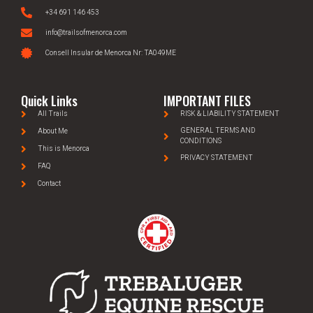
+34 691 146 453
info@trailsofmenorca.com
Consell Insular de Menorca Nr: TA049ME
Quick Links
IMPORTANT FILES
All Trails
RISK & LIABILITY STATEMENT
GENERAL TERMS AND
About Me
CONDITIONS
This is Menorca
PRIVACY STATEMENT
FAQ
Contact