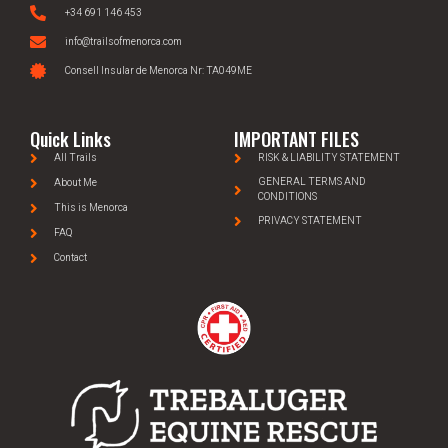
+34 691 146 453
info@trailsofmenorca.com
Consell Insular de Menorca Nr: TA049ME
Quick Links
IMPORTANT FILES
All Trails
RISK & LIABILITY STATEMENT
GENERAL TERMS AND
About Me
CONDITIONS
This is Menorca
PRIVACY STATEMENT
FAQ
Contact