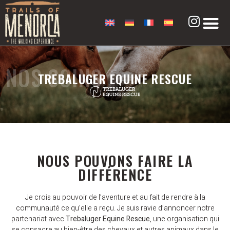
NOS SOINS
TREBALUGER EQUINE RESCUE
NOUS POUVONS FAIRE LA
DIFFÉRENCE
Je crois au pouvoir de l’aventure et au fait de rendre à la
communauté ce qu’elle a reçu. Je suis ravie d’annoncer notre
partenariat avec
Trebaluger Equine Rescue
, une organisation qui
se consacre au bien-être des chevaux et autres animaux dans le