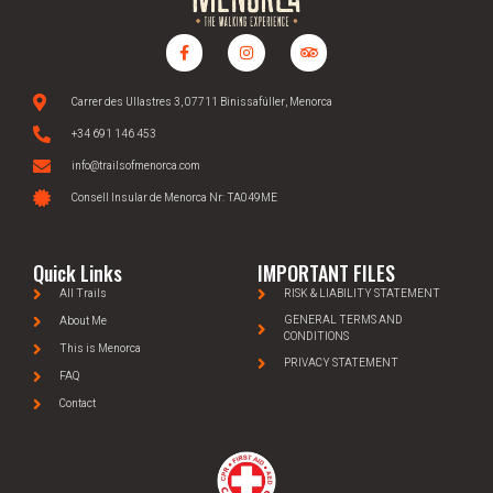
Carrer des Ullastres 3, 07711 Binissafúller, Menorca
+34 691 146 453
info@trailsofmenorca.com
Consell Insular de Menorca Nr: TA049ME
Quick Links
IMPORTANT FILES
All Trails
RISK & LIABILITY STATEMENT
GENERAL TERMS AND
About Me
CONDITIONS
This is Menorca
PRIVACY STATEMENT
FAQ
Contact