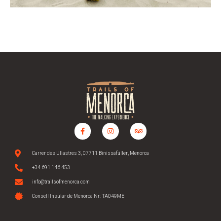
Carrer des Ullastres 3, 07711 Binissafúller, Menorca
+34 691 146 453
info@trailsofmenorca.com
Consell Insular de Menorca Nr: TA049ME