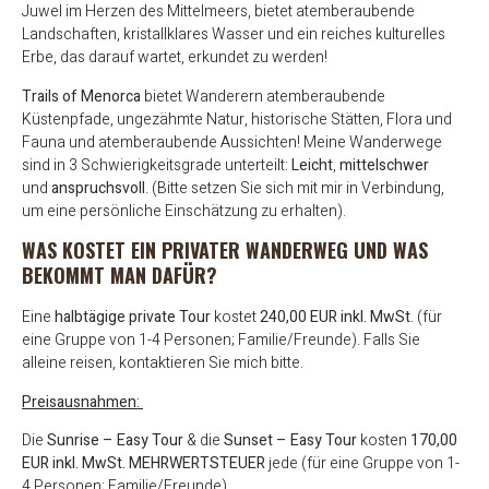
Juwel im Herzen des Mittelmeers, bietet atemberaubende
Landschaften, kristallklares Wasser und ein reiches kulturelles
Erbe, das darauf wartet, erkundet zu werden!
Trails of Menorca
bietet Wanderern atemberaubende
Küstenpfade, ungezähmte Natur, historische Stätten, Flora und
Fauna und atemberaubende Aussichten! Meine Wanderwege
sind in 3 Schwierigkeitsgrade unterteilt:
Leicht
,
mittelschwer
und
anspruchsvoll
. (Bitte setzen Sie sich mit mir in Verbindung,
um eine persönliche Einschätzung zu erhalten).
WAS KOSTET EIN PRIVATER WANDERWEG UND WAS
BEKOMMT MAN DAFÜR?
Eine
halbtägige private Tour
kostet
240,00 EUR inkl. MwSt.
(für
eine Gruppe von 1-4 Personen; Familie/Freunde). Falls Sie
alleine reisen, kontaktieren Sie mich bitte.
Preisausnahmen:
Die
Sunrise – Easy Tour
& die
Sunset – Easy Tour
kosten
170,00
EUR inkl. MwSt. MEHRWERTSTEUER
jede
(für eine Gruppe von 1-
4 Personen; Familie/Freunde)