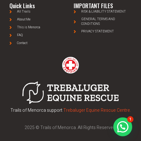
Quick Links
IMPORTANT FILES
All Trails
RISK & LIABILITY STATEMENT
GENERAL TERMS AND
About Me
CONDITIONS
This is Menorca
PRIVACY STATEMENT
FAQ
Contact
Trails of Menorca support
Trebaluger Equine Rescue Centre.
1
2025 © Trails of Menorca. All Rights Reserved.